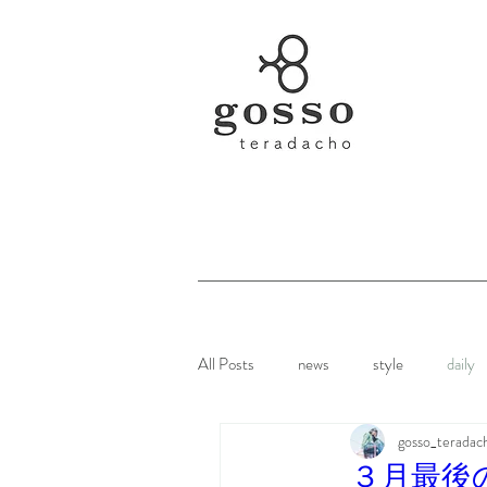
All Posts
news
style
daily
gosso_teradac
３月最後