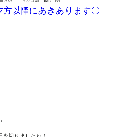
ho
2020年12月27日
読了時間: 1分
(日)夕方以降にあきあります〇
。
日を切りましたね！