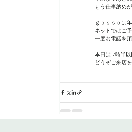
もう仕事納めが
ｇｏｓｓｏは年
ネットではご予
一度お電話を頂
本日は17時半
どうぞご来店を