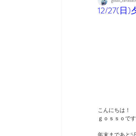
gosso_teradac
12/27
こんにちは！
ｇｏｓｓｏです
年末まであと5