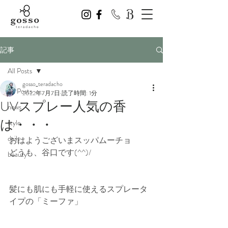
記事
All Posts
gosso_teradacho
All Posts
2022年7月7日
読了時間: 1分
UVスプレー人気の香
news
は・・・
style
daily
おはようございまスッパムーチョ
どうも、谷口です(^^)/
beauty
髪にも肌にも手軽に使えるスプレータ
イプの「ミーファ」