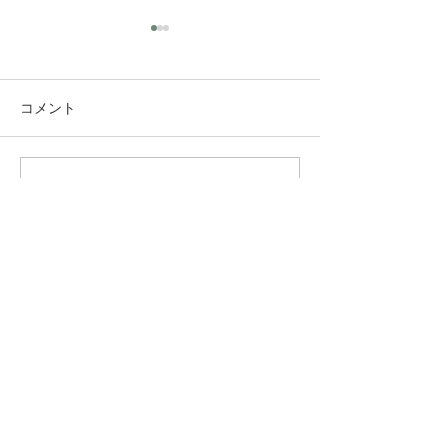
コメント
コメントを追加…
究極のアンチエイジング
垢抜け！ロング
美容水
ヤー
​INFO