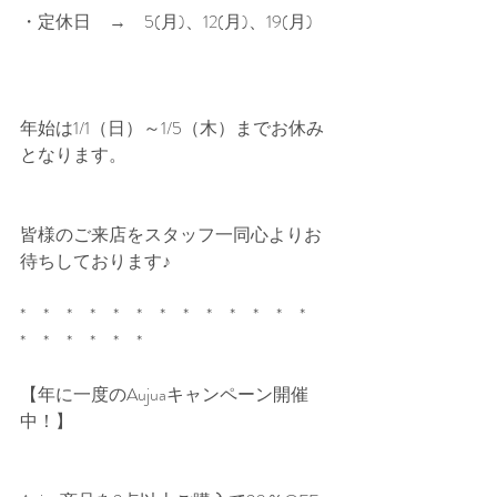
・定休日　→　5(月)、12(月)、19(月)
年始は1/1（日）～1/5（木）までお休み
となります。
皆様のご来店をスタッフ一同心よりお
待ちしております♪
*　*　*　*　*　*　*　*　*　*　*　*　*　
*　*　*　*　*　*
【年に一度のAujuaキャンペーン開催
中！】