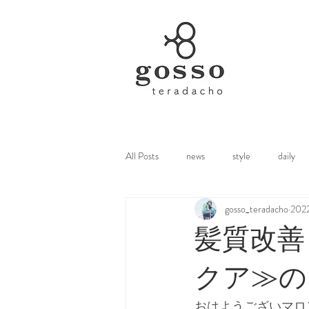
All Posts
news
style
daily
gosso_teradacho
20
髪質改善
クア≫の
おはようございマロ