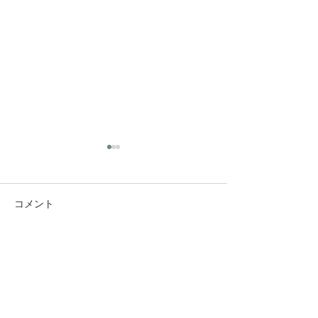
コメント
コメントを追加…
究極のアンチエイジング
垢抜け！ロング
美容水
ヤー