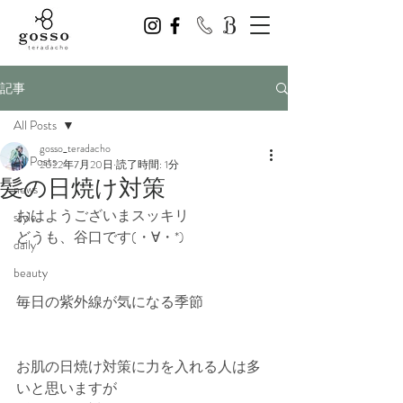
記事
All Posts
gosso_teradacho
All Posts
2022年7月20日
読了時間: 1分
髪の日焼け対策
news
おはようございまスッキリ
style
どうも、谷口です(・∀・*)
daily
beauty
毎日の紫外線が気になる季節
お肌の日焼け対策に力を入れる人は多
いと思いますが