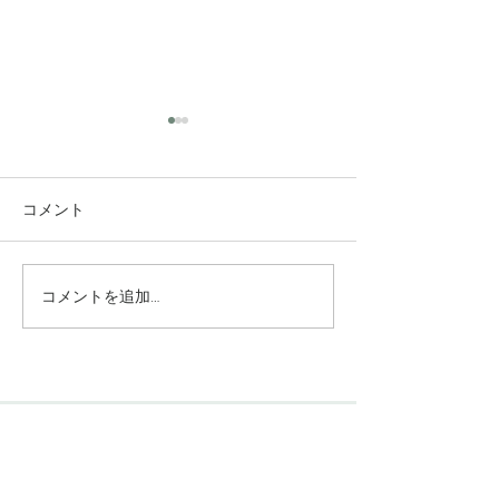
コメント
コメントを追加…
究極のアンチエイジング
垢抜け！ロング
美容水
ヤー