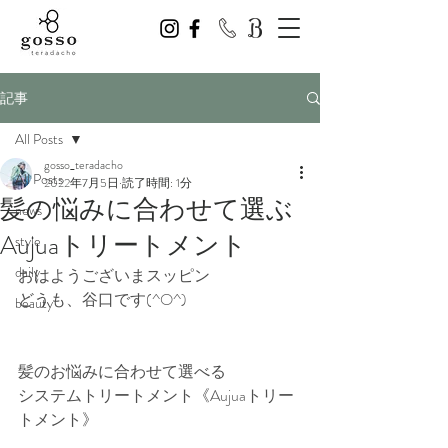
記事
All Posts
gosso_teradacho
All Posts
2022年7月5日
読了時間: 1分
髪の悩みに合わせて選ぶ
news
Aujuaトリートメント
style
daily
おはようございまスッピン
どうも、谷口です(^O^)
beauty
髪のお悩みに合わせて選べる
システムトリートメント《Aujuaトリー
トメント》