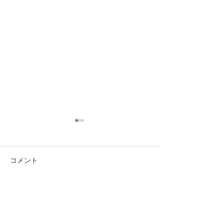
コメント
コメントを追加…
究極のアンチエイジング
垢抜け！ロング
美容水
ヤー