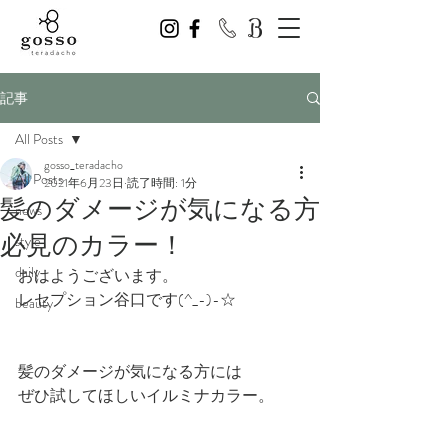
記事
All Posts
gosso_teradacho
All Posts
2021年6月23日
読了時間: 1分
髪のダメージが気になる方
news
必見のカラー！
style
daily
おはようございます。
レセプション谷口です(^_-)-☆
beauty
髪のダメージが気になる方には
ぜひ試してほしいイルミナカラー。