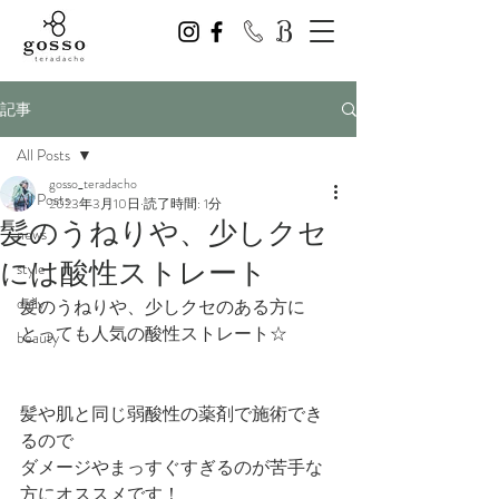
記事
All Posts
gosso_teradacho
All Posts
2023年3月10日
読了時間: 1分
髪のうねりや、少しクセ
news
には酸性ストレート
style
daily
髪のうねりや、少しクセのある方に
とっても人気の酸性ストレート☆
beauty
髪や肌と同じ弱酸性の薬剤で施術でき
るので
ダメージやまっすぐすぎるのが苦手な
方にオススメです！