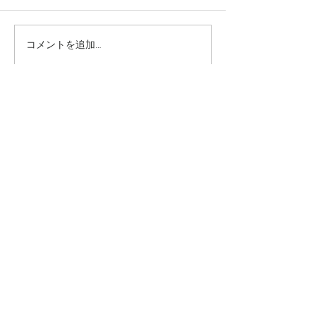
コメントを追加…
究極のアンチエイジング
垢抜け！ロング
美容水
ヤー
​INFO
〒544−0024
大阪市生野区生野西2丁目1−30
​06-6717-0306
gosso_teradacho@yahoo.co.jp