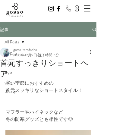
記事
All Posts
gosso_teradacho
All Posts
2022年12月9日
読了時間: 1分
首元すっきりショートヘ
news
ア
style
daily
寒い季節におすすめの
首元スッキリなショートスタイル！
beauty
マフラーやハイネックなど
冬の防寒グッズとも相性です◎