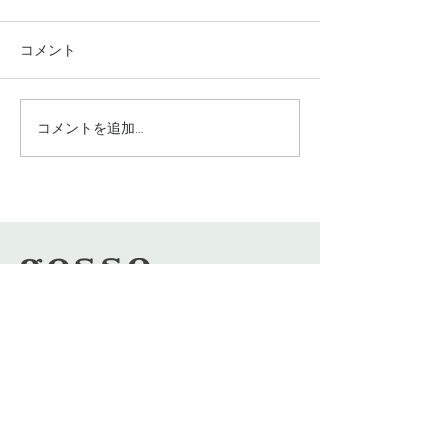
コメント
コメントを追加…
究極のアンチエイジング
垢抜け！ロング
美容水
ヤー
​INFO
〒544−0024
大阪市生野区生野西2丁目1−30