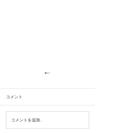
コメント
コメントを追加…
究極のアンチエイジング
垢抜け！ロング
美容水
ヤー