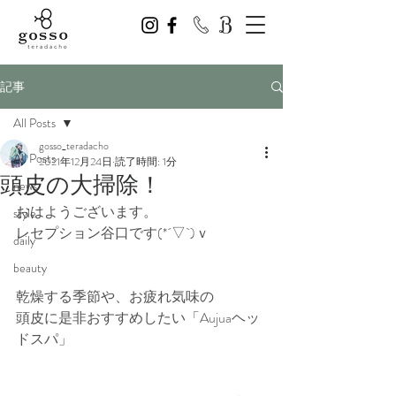
記事
All Posts
gosso_teradacho
All Posts
2021年12月24日
読了時間: 1分
頭皮の大掃除！
news
おはようございます。
style
レセプション谷口です(*´▽`)ｖ
daily
beauty
乾燥する季節や、お疲れ気味の
頭皮に是非おすすめしたい「Aujuaヘッ
ドスパ」