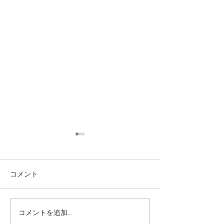
コメント
コメントを追加…
究極のアンチエイジング
垢抜け！ロング