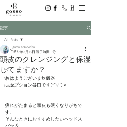
記事
All Posts
gosso_teradacho
All Posts
2022年3月15日
読了時間: 1分
頭皮のクレンジングと保湿
news
してますか？
style
daily
おはようございま炊飯器
レセプション谷口です(*´▽`)ｖ
beauty
疲れがたまると頭皮も硬くなりがちで
す。
そんなときにおすすめしたいヘッドス
パ☆彡