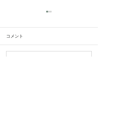
コメント
コメントを追加…
究極のアンチエイジング
垢抜け！ロング
美容水
ヤー
​INFO