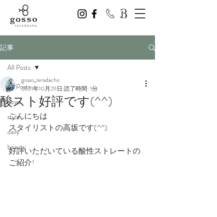
記事
All Posts
gosso_teradacho
All Posts
2021年10月29日
読了時間: 1分
酸スト好評です(^^)
news
こんにちは
style
スタイリストの高坂です(^^)
daily
beauty
好評いただいている酸性ストレートの
ご紹介!