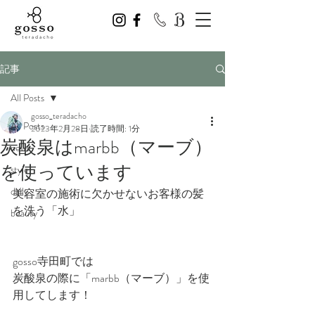
記事
All Posts
gosso_teradacho
All Posts
2023年2月28日
読了時間: 1分
炭酸泉はmarbb（マーブ）
news
を使っています
style
daily
美容室の施術に欠かせないお客様の髪
を洗う「水」
beauty
gosso寺田町では
炭酸泉の際に「marbb（マーブ）」を使
用してします！