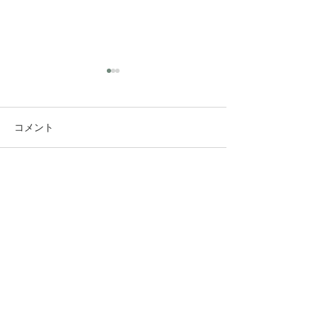
コメント
コメントを追加…
究極のアンチエイジング
垢抜け！ロング
美容水
ヤー