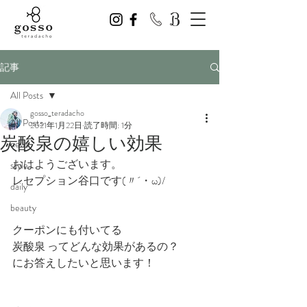
記事
All Posts
gosso_teradacho
All Posts
2021年1月22日
読了時間: 1分
炭酸泉の嬉しい効果
news
おはようございます。
style
レセプション谷口です(〃´・ω)/
daily
beauty
クーポンにも付いてる
炭酸泉 ってどんな効果があるの？
にお答えしたいと思います！