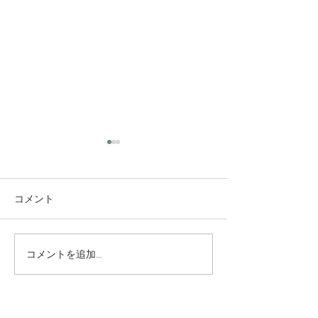
コメント
コメントを追加…
究極のアンチエイジング
垢抜け！ロング
美容水
ヤー