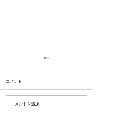
コメント
コメントを追加…
究極のアンチエイジング
垢抜け！ロング
美容水
ヤー