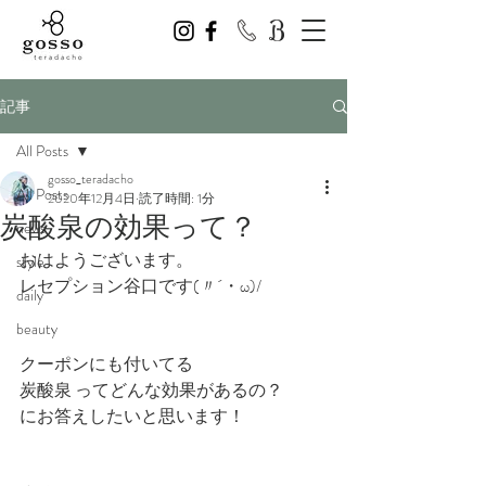
記事
All Posts
gosso_teradacho
All Posts
2020年12月4日
読了時間: 1分
炭酸泉の効果って？
news
おはようございます。
style
レセプション谷口です(〃´・ω)/
daily
beauty
クーポンにも付いてる
炭酸泉 ってどんな効果があるの？
にお答えしたいと思います！