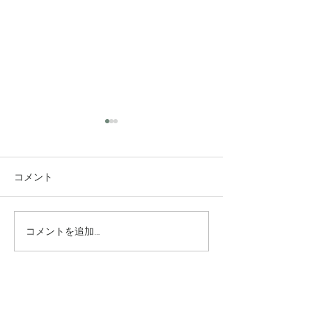
コメント
コメントを追加…
究極のアンチエイジング
垢抜け！ロング
美容水
ヤー