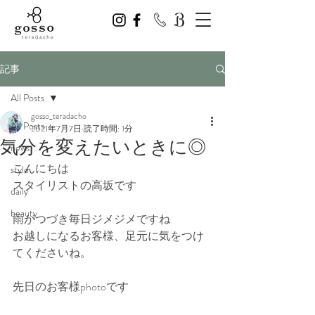
記事
All Posts
gosso_teradacho
All Posts
2021年7月7日
読了時間: 1分
気分を変えたいときに◎
news
こんにちは
style
スタイリストの高坂です
daily
beauty
雨がつづき毎日ジメジメですね
お越しになるお客様、足元に気をつけ
てくださいね。
先日のお客様photoです