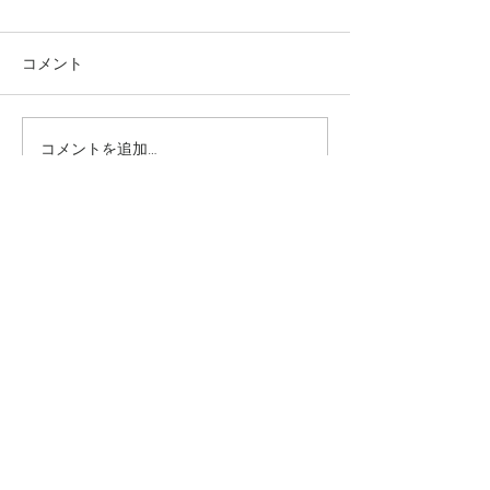
コメント
コメントを追加…
究極のアンチエイジング
垢抜け！ロング
美容水
ヤー
​INFO
〒544−0024
大阪市生野区生野西2丁目1−30