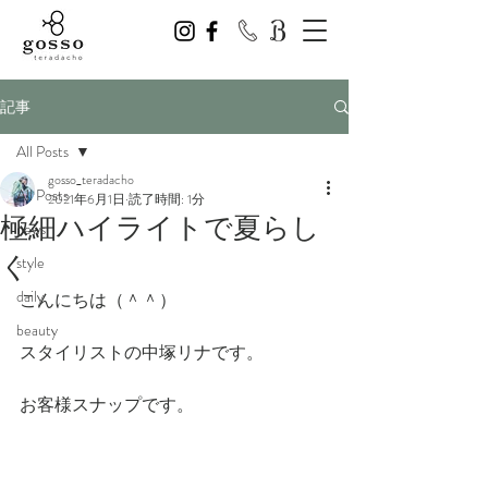
記事
All Posts
gosso_teradacho
All Posts
2021年6月1日
読了時間: 1分
極細ハイライトで夏らし
news
く
style
daily
こんにちは（＾＾）
beauty
スタイリストの中塚リナです。
お客様スナップです。