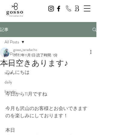
記事
All Posts
gosso_teradacho
All Posts
2022年11月1日
読了時間: 1分
本日空きあります♪
news
こんにちは
style
daily
beauty
今日から11月ですね
今月も沢山のお客様とお会いできます
のを楽しみにしております！
本日