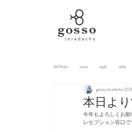
All Posts
news
style
daily
gosso_teradacho
20
本日より
今年もよろしくお願
レセプション谷口です(*