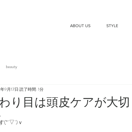
ABOUT US
STYLE
beauty
1年9月17日
読了時間: 1分
わり目は頭皮ケアが大切
。
*´▽`)ｖ