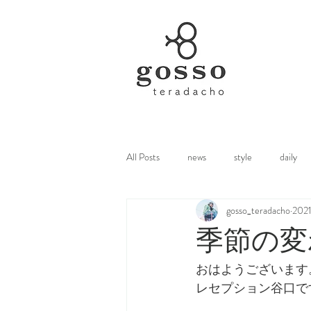
All Posts
news
style
daily
gosso_teradacho
202
季節の変
おはようございます
レセプション谷口です(