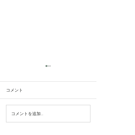
コメント
コメントを追加…
究極のアンチエイジング
垢抜け！ロング
美容水
ヤー