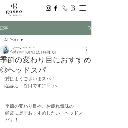
記事
All Posts
gosso_teradacho
All Posts
2022年10月7日
読了時間: 1分
季節の変わり目におすすめ
news
◎ヘッドスパ
style
daily
おはようございまスパ！
どうも、谷口です(*´▽`)ｖ
beauty
季節の変わり目や、お疲れ気味の
頭皮に是非おすすめしたい「ヘッドス
パ」！