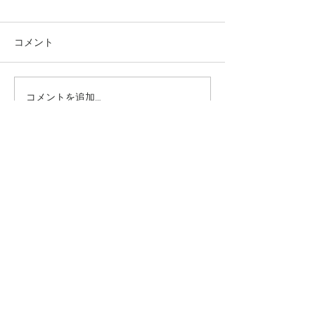
コメント
コメントを追加…
究極のアンチエイジング
垢抜け！ロング
美容水
ヤー
​INFO
〒544−0024
大阪市生野区生野西2丁目1−30