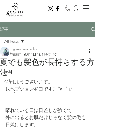
記事
All Posts
gosso_teradacho
All Posts
2021年8月14日
読了時間: 1分
夏でも髪色が長持ちする方
news
法！
style
daily
おはようございます。
レセプション谷口です(゜∀゜*)/
beauty
晴れている日は日差しが強くて
外に出るとお肌だけじゃなく髪の毛も
日焼けします。