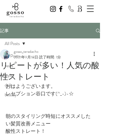
記事
All Posts
gosso_teradacho
All Posts
2021年9月18日
読了時間: 1分
リピートが多い！人気の酸
news
性ストレート
style
daily
おはようございます。
レセプション谷口です(^_-)-☆
beauty
朝のスタイリング時短にオススメした
い髪質改善メニュー
酸性ストレート！