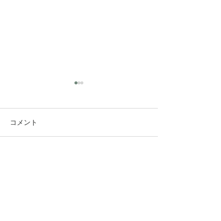
コメント
コメントを追加…
究極のアンチエイジング
垢抜け！ロング
美容水
ヤー