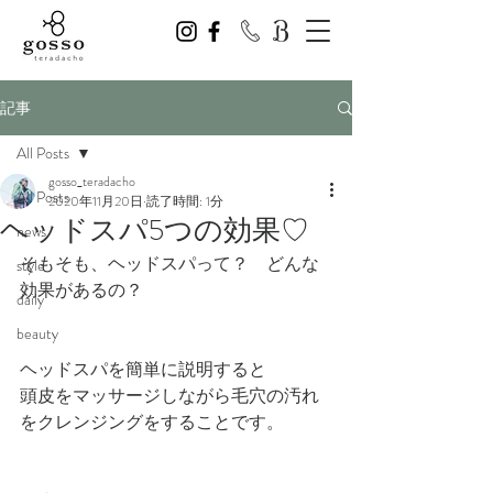
記事
All Posts
gosso_teradacho
All Posts
2020年11月20日
読了時間: 1分
ヘッドスパ5つの効果♡
news
そもそも、ヘッドスパって？　どんな
style
効果があるの？
daily
beauty
ヘッドスパを簡単に説明すると
頭皮をマッサージしながら毛穴の汚れ
をクレンジングをすることです。