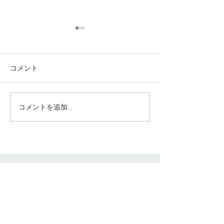
コメント
コメントを追加…
究極のアンチエイジング
垢抜け！ロング
美容水
ヤー