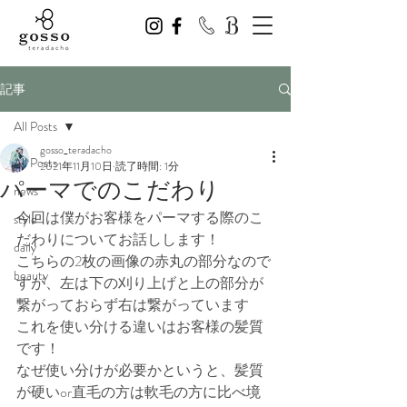
記事
All Posts
gosso_teradacho
All Posts
2021年11月10日
読了時間: 1分
パーマでのこだわり
news
今回は僕がお客様をパーマする際のこ
style
だわりについてお話しします！
daily
こちらの2枚の画像の赤丸の部分なので
beauty
すが、左は下の刈り上げと上の部分が
繋がっておらず右は繋がっています
これを使い分ける違いはお客様の髪質
です！
なぜ使い分けが必要かというと、髪質
が硬いor直毛の方は軟毛の方に比べ境