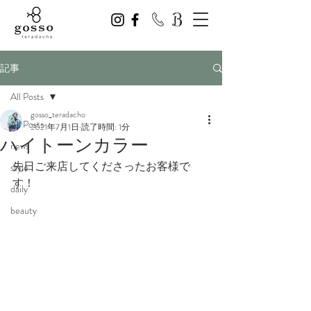
記事
All Posts
gosso_teradacho
All Posts
2021年7月1日
読了時間: 1分
ハイトーンカラー
news
先日ご来店してくださったお客様で
style
す！
daily
beauty