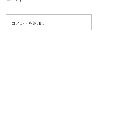
コメントを追加…
究極のアンチエイジング
垢抜け！ロング
美容水
ヤー
​INFO
〒544−0024
大阪市生野区生野西2丁目1−30
​06-6717-0306
gosso_teradacho@yahoo.co.jp