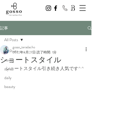
記事
All Posts
gosso_teradacho
All Posts
2022年8月27日
読了時間: 1分
ショートスタイル
news
ショートスタイル引き続き人気です^ ^
style
daily
beauty