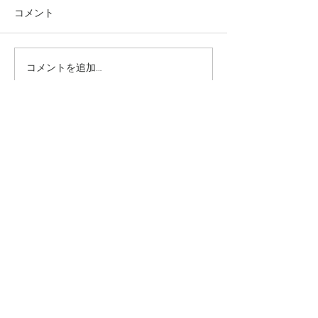
コメント
コメントを追加…
究極のアンチエイジング
垢抜け！ロング
美容水
ヤー
​INFO
〒544−0024
大阪市生野区生野西2丁目1−30
​06-6717-0306
gosso_teradacho@yahoo.co.jp