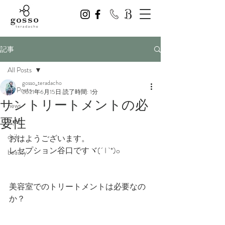
記事
All Posts
gosso_teradacho
All Posts
2021年6月15日
読了時間: 1分
サントリートメントの必
news
要性
style
daily
おはようございます。
レセプション谷口ですヾ(´ I `*)o
beauty
美容室でのトリートメントは必要なの
か？