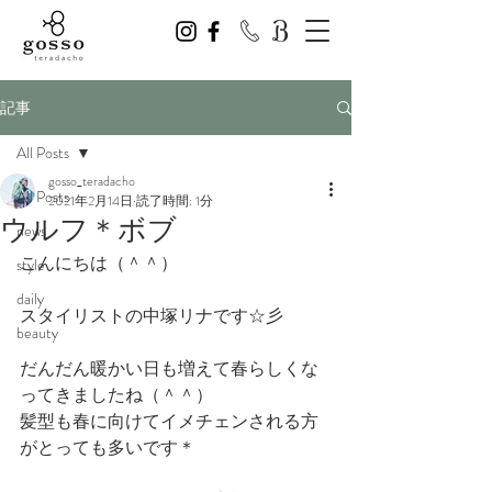
記事
All Posts
gosso_teradacho
All Posts
2021年2月14日
読了時間: 1分
ウルフ＊ボブ
news
こんにちは（＾＾）
style
daily
スタイリストの中塚リナです☆彡
beauty
だんだん暖かい日も増えて春らしくな
ってきましたね（＾＾）
髪型も春に向けてイメチェンされる方
がとっても多いです＊