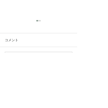
コメント
コメントを追加…
究極のアンチエイジング
垢抜け！ロング
美容水
ヤー