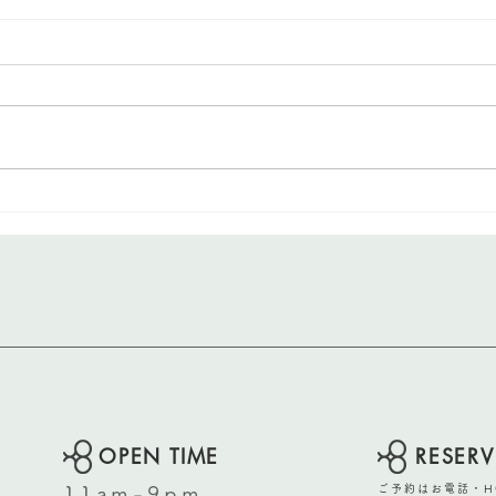
究極のアンチエイジング美容
垢抜
水
ー
​OPEN TIME
​RESER
11am-9pm
ご予約はお電話・HO