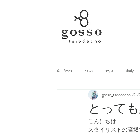
All Posts
news
style
daily
gosso_teradacho
20
とっても綺
こんにちは
スタイリストの高坂