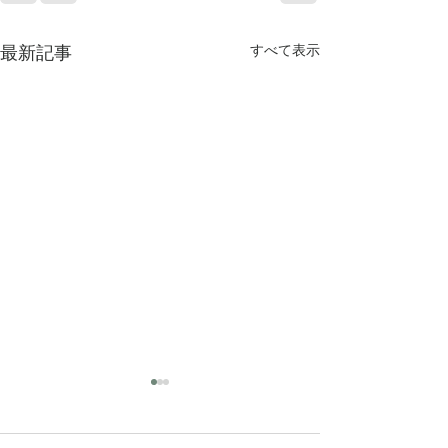
最新記事
すべて表示