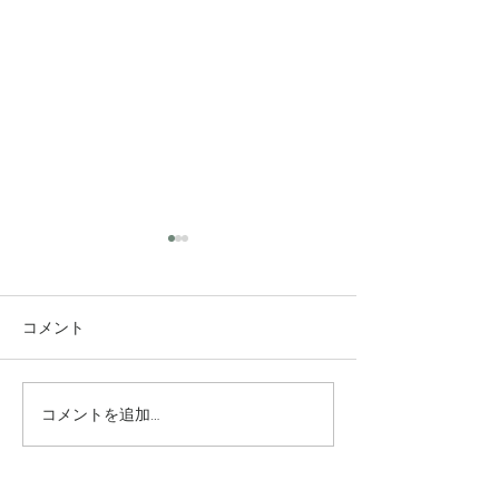
コメント
コメントを追加…
究極のアンチエイジング
垢抜け！ロング
美容水
ヤー