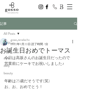
記事
All Posts
gosso_teradacho
All Posts
2022年9月20日
読了時間: 1分
お誕生日おめでトーマス
news
今日は高坂さんのお誕生日だったので
style
営業前にケーキでお祝いしました♪
daily
beauty
年齢は25歳だそうです(笑)
お、お、おめでとう！