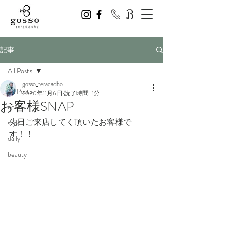
記事
All Posts
gosso_teradacho
All Posts
2020年11月6日
読了時間: 1分
お客様SNAP
news
先日ご来店してく頂いたお客様で
style
す！！
daily
beauty