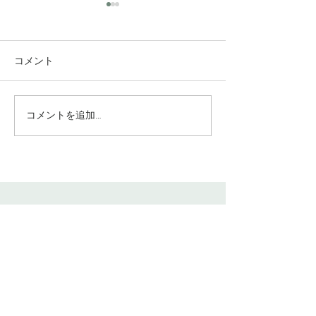
コメント
コメントを追加…
究極のアンチエイジング
垢抜け！ロング
美容水
ヤー
​INFO
〒544−0024