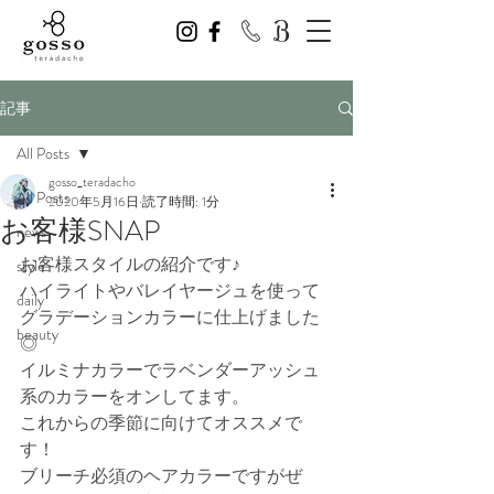
記事
All Posts
gosso_teradacho
All Posts
2020年5月16日
読了時間: 1分
お客様SNAP
news
お客様スタイルの紹介です♪
style
ハイライトやバレイヤージュを使って
daily
グラデーションカラーに仕上げました
beauty
◎
イルミナカラーでラベンダーアッシュ
系のカラーをオンしてます。
これからの季節に向けてオススメで
す！
ブリーチ必須のヘアカラーですがぜ