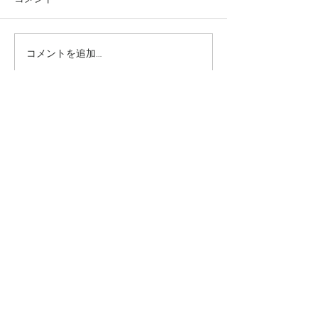
コメントを追加…
究極のアンチエイジング
垢抜け！ロング
美容水
ヤー
​INFO
〒544−0024
大阪市生野区生野西2丁目1−30
​06-6717-0306
gosso_teradacho@yahoo.co.jp