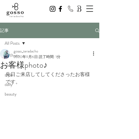
記事
All Posts
gosso_teradacho
All Posts
2020年9月6日
読了時間: 1分
お客様photo♪
news
先日ご来店してしてくださったお客様
style
です。
daily
beauty