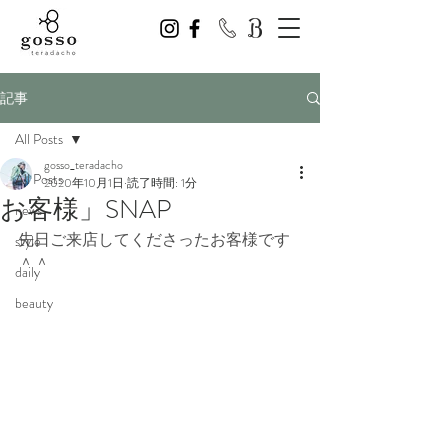
記事
All Posts
gosso_teradacho
All Posts
2020年10月1日
読了時間: 1分
お客様」SNAP
news
先日ご来店してくださったお客様です
style
＾＾
daily
beauty