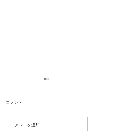
コメント
コメントを追加…
究極のアンチエイジング
垢抜け！ロング