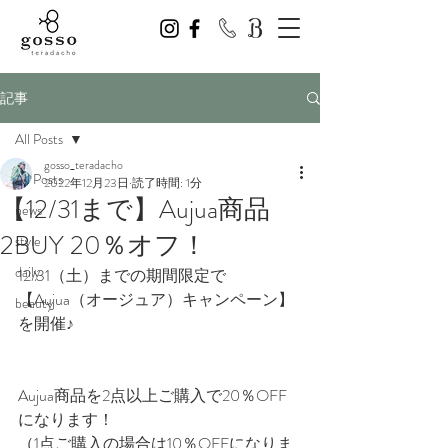
記事
All Posts
gosso_teradacho
All Posts
2022年12月23日
読了時間: 1分
【12/31まで】Aujua商品
news
2BUY 20％オフ！
style
daily
12/31（土）までの期間限定で
【Aujua（オージュア）キャンペーン】
beauty
を開催♪
Aujua商品を2点以上ご購入で20％OFF
になります！
（1点ご購入の場合は10％OFFになりま